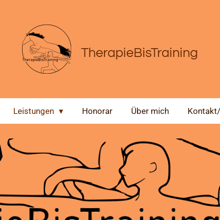
TherapieBisTraining
Leistungen
Honorar
Über mich
Kontakt/